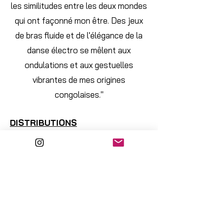
les similitudes entre les deux mondes
qui ont façonné mon être. Des jeux
de bras fluide et de l'élégance de la
danse électro se mêlent aux
ondulations et aux gestuelles
vibrantes de mes origines
congolaises."
DISTRIBUTIONS
Chorégraphie
: MASELE Brandon
Interprétation
: MASELE Brandon
Musicien
: ASSADAN Sherwin
Créateur Musical
: KCIV