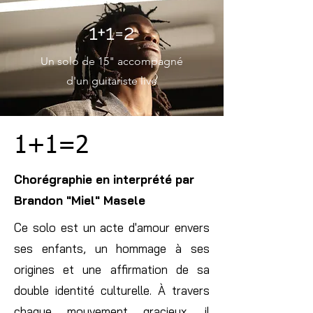
1+1=2
Un solo de 15" accompagné
d'un guitariste live
1+1=2
Chorégraphie
en
interprété
par
Brandon "Miel" Masele
Ce solo est un acte d'amour envers
ses enfants, un hommage à ses
origines et une affirmation de sa
double identité culturelle. À travers
chaque mouvement gracieux, il