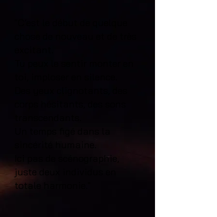
"C’est le début de quelque
chose de nouveau et de très
excitant.
Tu peux le sentir monter en
toi, imploser en silence.
Des yeux clignotants, des
corps hésitants, des sons
transcendants.
Un temps figé dans la
sincérité humaine.
Ici pas de scénographie,
juste deux individus en
totale harmonie."