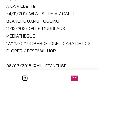
À LA VILLETTE
24/11/2017 @PARIS - I.M.A / CARTE
BLANCHE OXMO PUCCINO
11/12/2027 @LES MURREAUX -
MÉDIATHÈQUE
17/12/2027 @BARCELONE - CASA DE LOS
FLORES / FESTIVAL HOP
08/03/2018 @VILLETANEUSE -
UNIVERSITÉ PARIS X
09/03/2018 @RENNES - LE TRIANGLE
12/03/2018 @BOBIGNY - UNIVERSITÉ
PARIS X
26/04/2018 @PARIS - LA PLACE
14/06/2018 @SAINT ETIENNE / FESTIVAL
TRAX
16/08/2018 @AMSTERDAM / FESTIVAL
SUMMER DANCE FOREVER