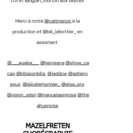
D.A et @dylan_morton aux skates
Merci à notre
@carlinepop
à la
production et @bill_lebottier_ en
assistant
@___ayaba___
@herveana
@show_ca
cao
@killasonkilla
@jaddow
@adrienv
exus
@alicelemonnier_
@elsa_prg
@vision_gdsn
@manuelaemrose
@the
ahypnose
MAZELFRETEN