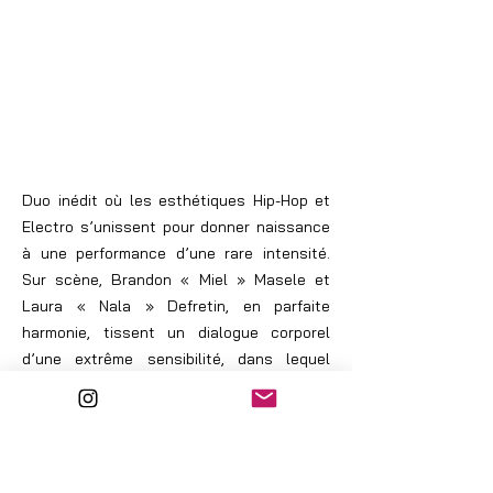
Duo inédit où les esthétiques Hip-Hop et
Electro s’unissent pour donner naissance
à une performance d’une rare intensité.
Sur scène, Brandon « Miel » Masele et
Laura « Nala » Defretin, en parfaite
harmonie, tissent un dialogue corporel
d’une extrême sensibilité, dans lequel
chaque mouvement est une poésie en soi.
La fusion entre leurs corps et leurs
énergies crée un espace où l’émotion est
palpable, entre force et douceur,
dynamisme et fragilité.