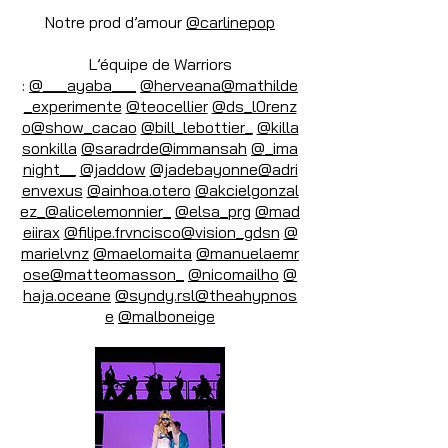
Notre prod d’amour
@carlinepop
L’équipe de Warriors
:
@___ayaba___
@herveana
@mathilde
_experimente
@teocellier
@ds_l0renz
o
@show_cacao
@bill_lebottier_
@killa
sonkilla
@saradrde
@immansah
@_ima
night__
@jaddow
@jadebayonne
@adri
envexus
@ainhoa.otero
@akcielgonzal
ez_
@alicelemonnier_
@elsa_prg
@mad
eiirax
@filipe.frvncisco
@vision_gdsn
@
marielvnz
@maelomaita
@manuelaemr
ose
@matteomasson_
@nicomailho
@
haja.oceane
@syndy.rsl
@theahypnos
e
@malboneige