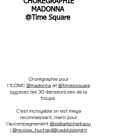
CHORÉGRAPHIE
MADONNA
@Time
Square
Chorégraphie pour
l’ICONIC
@madonna
at
@timessquare
nyc
avec les 30 danseurs.ses de la
troupe.
C’est incroyable on est mega
reconnaissant, merci pour
l’accompagnement
@sidilarbicherkaou
i
@nicolas_huchard
@caddyisbright