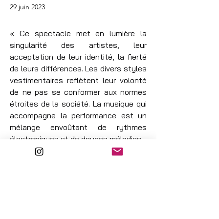
29 juin 2023
« Ce spectacle met en lumière la 
singularité des artistes, leur 
acceptation de leur identité, la fierté 
de leurs différences. Les divers styles 
vestimentaires reflètent leur volonté 
de ne pas se conformer aux normes 
étroites de la société. La musique qui 
accompagne la performance est un 
mélange envoûtant de rythmes 
électroniques et de douces mélodies. 
Cette représentation explore les défis 
auxquels les artistes sont confrontés 
dans une société qui cherche à les 
assimiler et à les catégoriser. Leur 
danse devient une forme d’expression 